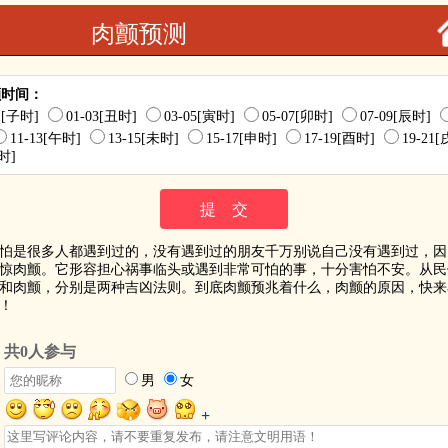
肉颤预测
颤时间：
01[子时]
01-03[丑时]
03-05[寅时]
05-07[卯时]
07-09[辰时]
11-13[午时]
13-15[未时]
15-17[申时]
17-19[酉时]
19-21
亥时]
怕是很多人都遇到过的，没有遇到过的朋友千万别说自己没有遇到过，因
惊肉颤。它形容担心祸事临头或遇到非常可怕的事，十分害怕不安。从民
和肉颤，分别是两种吉凶法则。到底肉颤预兆着什么，肉颤的原因，快来
！