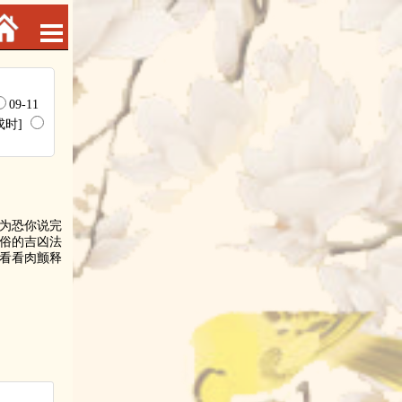
09-11
[戌时]
为恐你说完
俗的吉凶法
看看肉颤释