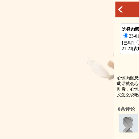
选择肉
23-
[巳时]
21-23[
心惊肉颤恐
此话就会心
则看，心惊
义怎么说吧