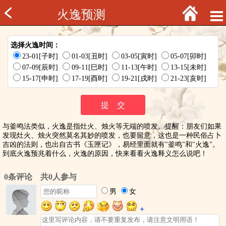
火逸预测
选择火逸时间：
23-01[子时]
01-03[丑时]
03-05[寅时]
05-07[卯时]
07-09[辰时]
09-11[巳时]
11-13[午时]
13-15[未时]
15-17[申时]
17-19[酉时]
19-21[戌时]
21-23[亥时]
与釜鸣法类似，火逸是指灶火、烛火等无端的喷发。提醒：朋友们如果
发现灶火、烛火突然莫名其妙的喷发，也要留意，这也是一种民俗占卜
吉凶的法则，也出自古书《玉匣记》，易经里面就有"釜鸣"和"火逸"。
到底火逸预兆着什么，火逸的原因，快来看看火逸释义怎么说吧！