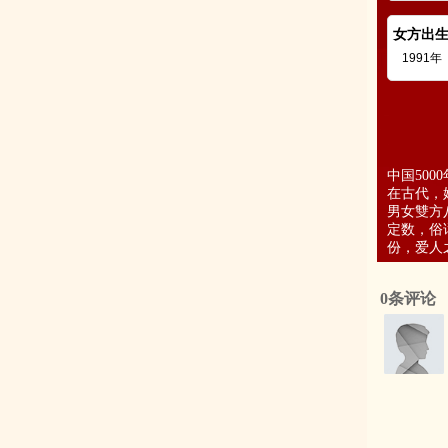
女方出
中国50
在古代，
男女雙方
定数，俗
份，爱人