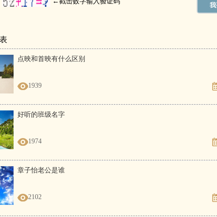
表
点映和首映有什么区别
1939
好听的班级名字
1974
章子怡老公是谁
2102