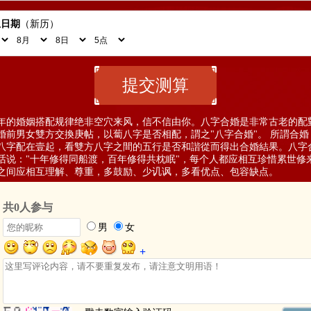
生日期
（
新历
）
00年的婚姻搭配规律绝非空穴来风，信不信由你。八字合婚是非常古老的配
婚前男女雙方交換庚帖，以蔔八字是否相配，謂之"八字合婚"。 所謂合婚
八字配在壹起，看雙方八字之間的五行是否和諧從而得出合婚結果。八字
话说："十年修得同船渡，百年修得共枕眠"，每个人都应相互珍惜累世修
之间应相互理解、尊重，多鼓励、少讥讽，多看优点、包容缺点。